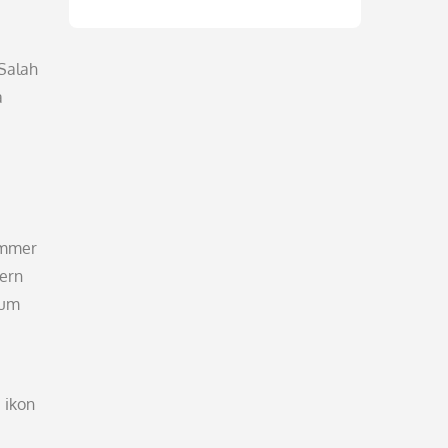
Salah
a
ammer
ern
lum
 ikon