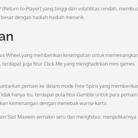
Return to Player) yang tinggi dan volatilitas rendah, membu
 besar dengan hadiah-hadiah menarik.
lan
 Bonus Wheel yang memberikan kesempatan untuk memenangka
tu, terdapat juga fitur Click Me yang menghadirkan mini games
gantarkan pemain ke dalam mode Free Spins yang memberika
k hanya itu, terdapat pula fitur Gamble untuk para pemain
akan kemenangan dengan menebak warna kartu.
main Slot Maxwin semakin seru dan menghibur, menjadikannya