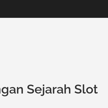
gan Sejarah Slot