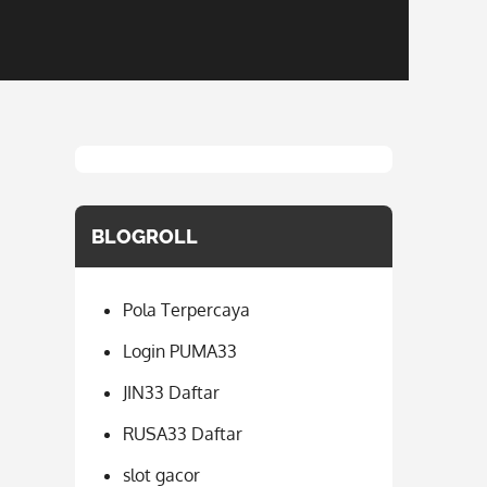
BLOGROLL
Pola Terpercaya
Login PUMA33
JIN33 Daftar
RUSA33 Daftar
slot gacor