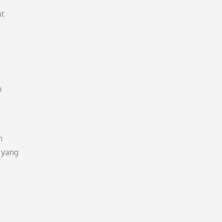
at
n
n
 yang