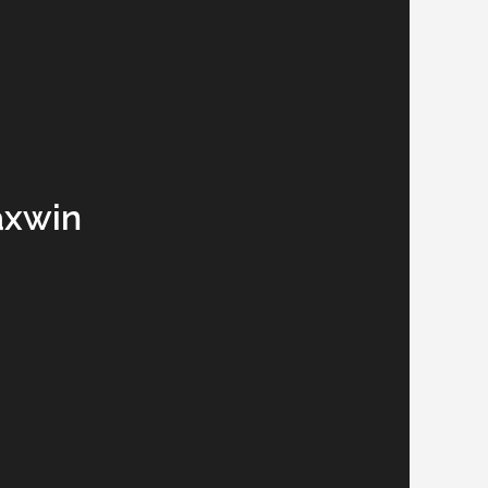
axwin