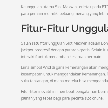
Keunggulan utama Slot Maxwin terletak pada RTP (
para pemain memiliki peluang menang yang lebih
Fitur-Fitur Unggu
Salah satu fitur unggulan Slot Maxwin adalah
jackpot progresif dengan putaran gratis. Selain i
interaktif untuk menambah keseruan bermain.
Lima simbol Wild di garis kemenangan akan men
kesempatan untuk menggandakan kemenangan. Tida
suka tantangan, di mana mereka bisa menggand
Fitur-fitur inovatif ini membuat pengalaman ber
pilihan yang tepat bagi para pecinta slot online.