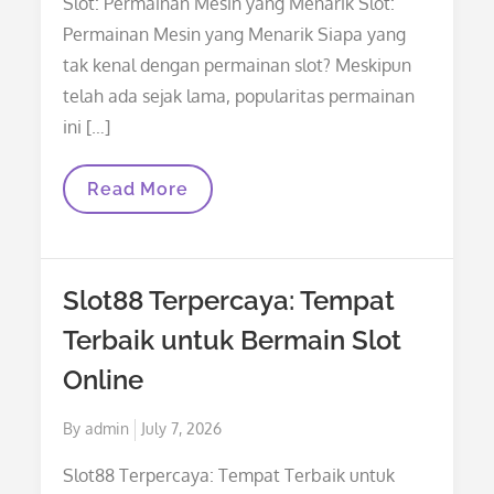
Slot: Permainan Mesin yang Menarik Slot:
Permainan Mesin yang Menarik Siapa yang
tak kenal dengan permainan slot? Meskipun
telah ada sejak lama, popularitas permainan
ini […]
Slot:
Read More
Permainan
Mesin
Yang
Menarik
Slot88 Terpercaya: Tempat
Terbaik untuk Bermain Slot
Online
Posted
By
admin
July 7, 2026
on
Slot88 Terpercaya: Tempat Terbaik untuk