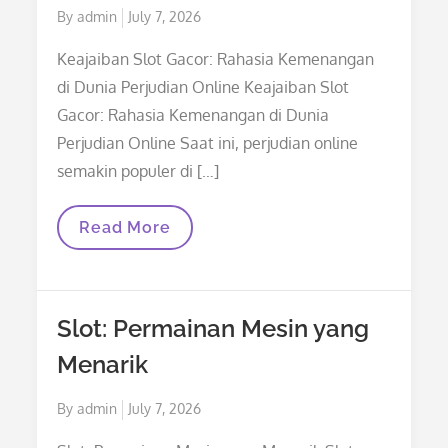
Posted
By
admin
July 7, 2026
on
Keajaiban Slot Gacor: Rahasia Kemenangan
di Dunia Perjudian Online Keajaiban Slot
Gacor: Rahasia Kemenangan di Dunia
Perjudian Online Saat ini, perjudian online
semakin populer di […]
Keajaiban
Read More
Slot
Gacor:
Rahasia
Kemenangan
Di
Slot: Permainan Mesin yang
Dunia
Perjudian
Menarik
Online
Posted
By
admin
July 7, 2026
on