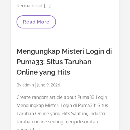
bermain slot […]
Slot88
Read More
Resmi:
Tempat
Menarik
Untuk
Bermain
Mengungkap Misteri Login di
Slot
Online
Puma33: Situs Taruhan
Online yang Hits
Posted
By
admin
June 9, 2026
on
Create random article about Puma33 Login
Mengungkap Misteri Login di Puma33: Situs
Taruhan Online yang Hits Saat ini, industri
taruhan online sedang menjadi sorotan
banyak […]