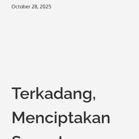
Posted
October 28, 2025
on
Terkadang,
Menciptakan