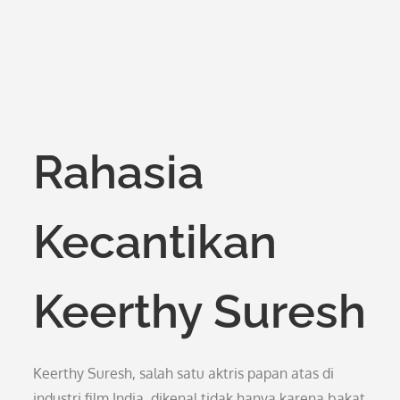
Rahasia
Kecantikan
Keerthy Suresh
Keerthy Suresh, salah satu aktris papan atas di
industri film India, dikenal tidak hanya karena bakat