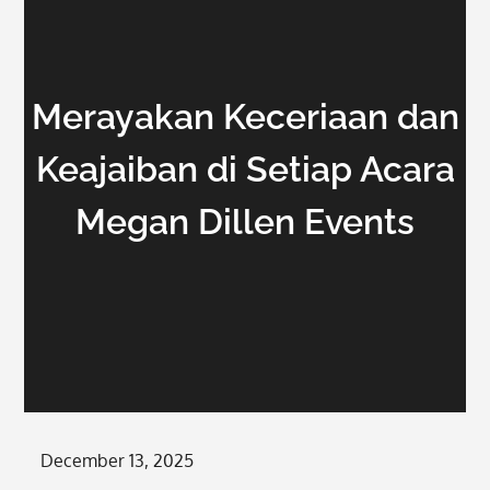
Merayakan Keceriaan dan
Keajaiban di Setiap Acara
Megan Dillen Events
Posted
December 13, 2025