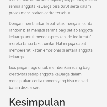
semua anggota keluarga bisa turut serta dalam
proses menciptakan cerita tersebut.
Dengan membiarkan kreativitas mengalir, cerita
random bisa menjadi sarana bagi setiap anggota
keluarga untuk mengekspresikan ide-ide kreatif
mereka tanpa takut dinilai. Hal ini juga dapat
mempererat ikatan emosional di antara anggota
keluarga.
Jadi, jangan ragu untuk memberikan ruang bagi
kreativitas setiap anggota keluarga dalam
menciptakan cerita random yang bisa menjadi
bahan diskusi seru.
Kesimpulan