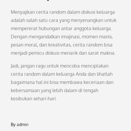
Menyajikan cerita random dalam diskusi keluarga
adalah salah satu cara yang menyenangkan untuk
mempererat hubungan antar anggota keluarga.
Dengan mengandalkan imajinasi, momen manis,
pesan moral, dan kreativitas, cerita random bisa
menjadi pemicu diskusi menarik dan sarat makna.
Jadi, jangan ragu untuk mencoba menciptakan
cerita random dalam keluarga Anda dan lihatlah
bagaimana hal ini bisa membawa keceriaan dan
kebersamaan yang lebih dalam di tengah
kesibukan sehari-hari.
By
admin