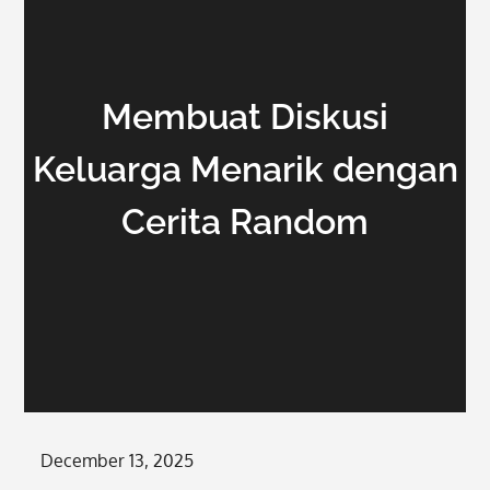
Membuat Diskusi
Keluarga Menarik dengan
Cerita Random
Posted
December 13, 2025