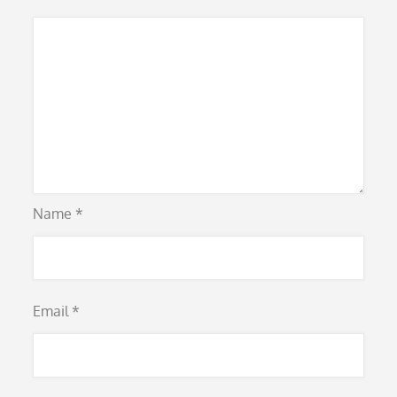
Name
*
Email
*