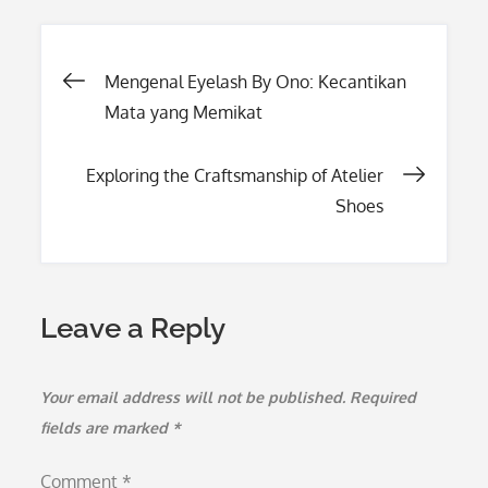
Post
Mengenal Eyelash By Ono: Kecantikan
Mata yang Memikat
navigation
Exploring the Craftsmanship of Atelier
Shoes
Leave a Reply
Your email address will not be published.
Required
fields are marked
*
Comment
*