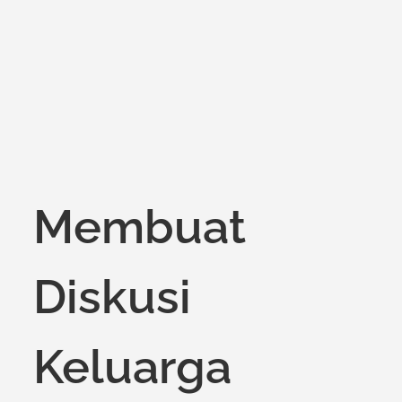
on
Membuat
Diskusi
Keluarga