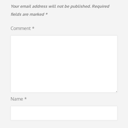
Your email address will not be published.
Required
fields are marked
*
Comment
*
Name
*