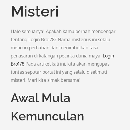
Misteri
Halo semuanya! Apakah kamu pernah mendengar
tentang Login Bro178? Nama misterius ini selalu
mencuri perhatian dan menimbulkan rasa
penasaran di kalangan pecinta dunia maya.
Login
Bro178
Pada artikel kali ini, kita akan mengupas
tuntas seputar portal ini yang selalu diselimuti
misteri. Mari kita simak bersama!
Awal Mula
Kemunculan