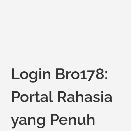
on
Login Bro178:
Portal Rahasia
yang Penuh