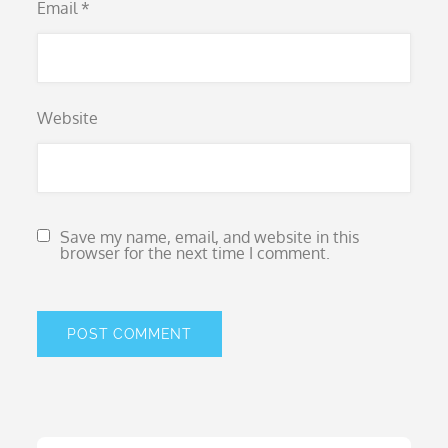
Email
*
Website
Save my name, email, and website in this
browser for the next time I comment.