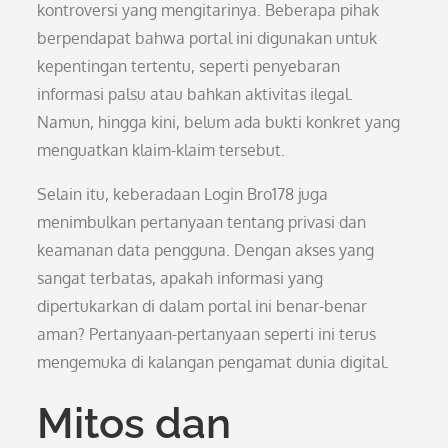
kontroversi yang mengitarinya. Beberapa pihak
berpendapat bahwa portal ini digunakan untuk
kepentingan tertentu, seperti penyebaran
informasi palsu atau bahkan aktivitas ilegal.
Namun, hingga kini, belum ada bukti konkret yang
menguatkan klaim-klaim tersebut.
Selain itu, keberadaan Login Bro178 juga
menimbulkan pertanyaan tentang privasi dan
keamanan data pengguna. Dengan akses yang
sangat terbatas, apakah informasi yang
dipertukarkan di dalam portal ini benar-benar
aman? Pertanyaan-pertanyaan seperti ini terus
mengemuka di kalangan pengamat dunia digital.
Mitos dan