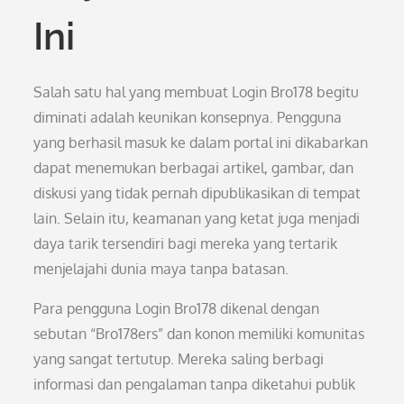
Ini
Salah satu hal yang membuat Login Bro178 begitu
diminati adalah keunikan konsepnya. Pengguna
yang berhasil masuk ke dalam portal ini dikabarkan
dapat menemukan berbagai artikel, gambar, dan
diskusi yang tidak pernah dipublikasikan di tempat
lain. Selain itu, keamanan yang ketat juga menjadi
daya tarik tersendiri bagi mereka yang tertarik
menjelajahi dunia maya tanpa batasan.
Para pengguna Login Bro178 dikenal dengan
sebutan “Bro178ers” dan konon memiliki komunitas
yang sangat tertutup. Mereka saling berbagi
informasi dan pengalaman tanpa diketahui publik