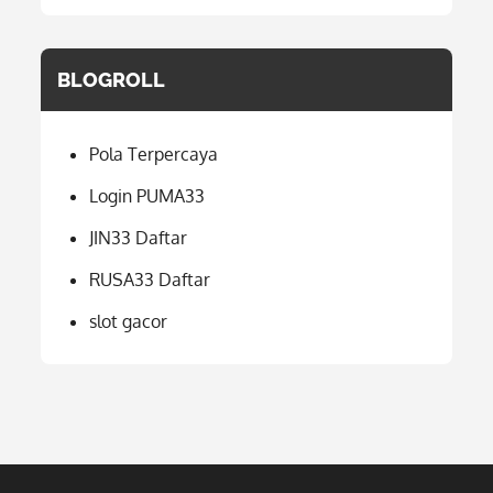
BLOGROLL
Pola Terpercaya
Login PUMA33
JIN33 Daftar
RUSA33 Daftar
slot gacor