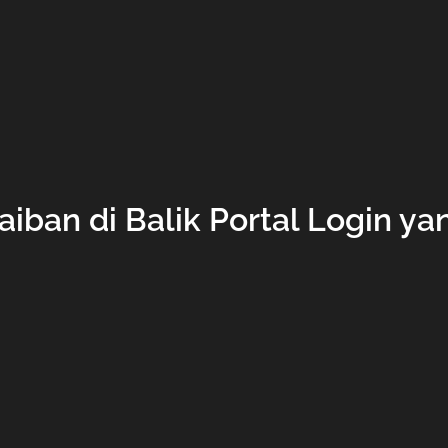
jaiban di Balik Portal Login