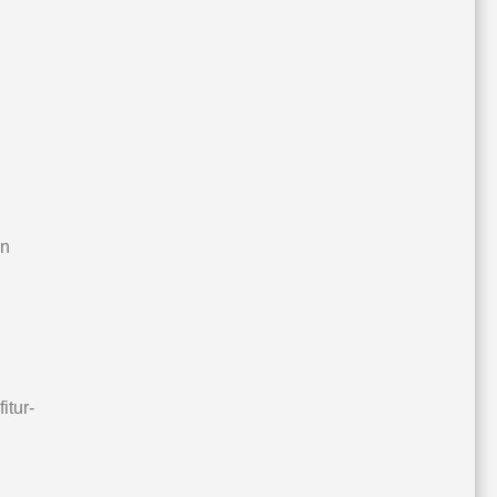
an
itur-