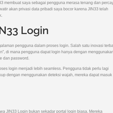
IN33 membuat saya sebagai pengguna merasa tenang dan perca
atir akan privasi data pribadi saya bocor karena JIN33 telah
k.
IN33 Login
alaman pengguna dalam proses login. Salah satu inovasi terb
ogin”, di mana pengguna dapat login hanya dengan menggunaka
e dan password.
es login menjadi lebih seamless. Pengguna tidak perlu lagi
ukup dengan menggunakan deteksi wajah, mereka dapat masuk
wa JIN33 Login bukan sekadar portal login biasa. Mereka