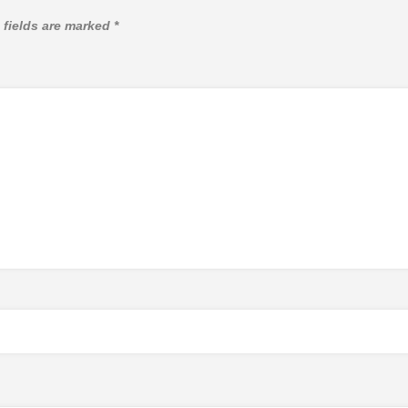
 fields are marked
*