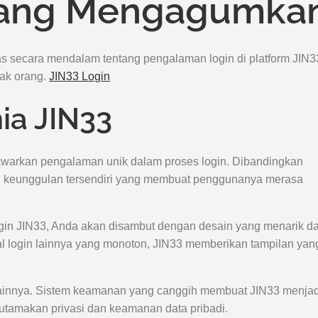
 yang Mengagumka
as secara mendalam tentang pengalaman login di platform JIN3
ak orang.
JIN33 Login
ia JIN33
awarkan pengalaman unik dalam proses login. Dibandingkan
iki keunggulan tersendiri yang membuat penggunanya merasa
gin JIN33, Anda akan disambut dengan desain yang menarik d
l login lainnya yang monoton, JIN33 memberikan tampilan yan
ainnya. Sistem keamanan yang canggih membuat JIN33 menjad
tamakan privasi dan keamanan data pribadi.