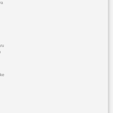
ya
aru
n
 ke