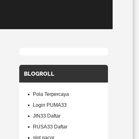
BLOGROLL
Pola Terpercaya
Login PUMA33
JIN33 Daftar
RUSA33 Daftar
slot gacor