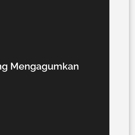
 yang Mengagumkan