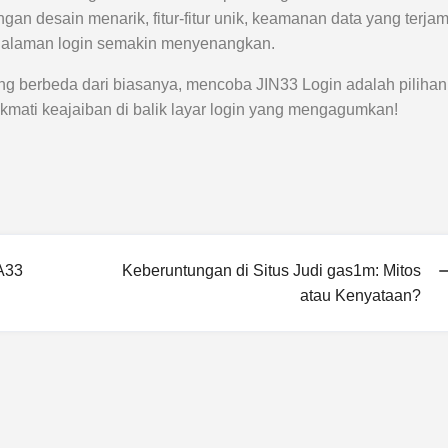
gan desain menarik, fitur-fitur unik, keamanan data yang terjam
ngalaman login semakin menyenangkan.
ng berbeda dari biasanya, mencoba JIN33 Login adalah pilihan
ikmati keajaiban di balik layar login yang mengagumkan!
A33
Keberuntungan di Situs Judi gas1m: Mitos
atau Kenyataan?