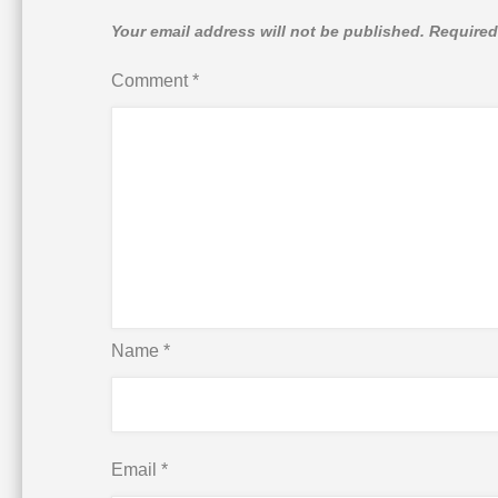
Your email address will not be published.
Required
Comment
*
Name
*
Email
*