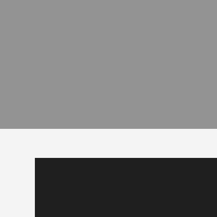
Skip
to
content