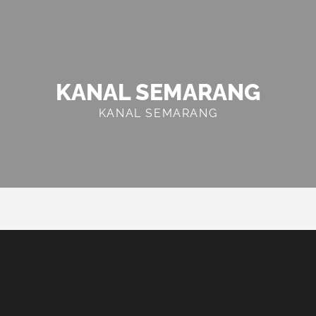
KANAL SEMARANG
KANAL SEMARANG