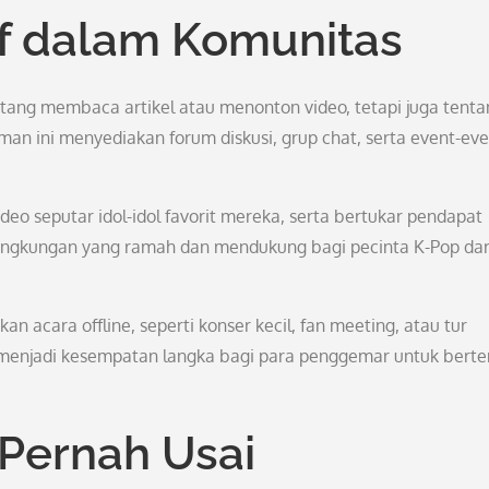
tif dalam Komunitas
ntang membaca artikel atau menonton video, tetapi juga tenta
man ini menyediakan forum diskusi, grup chat, serta event-ev
ideo seputar idol-idol favorit mereka, serta bertukar pendapat
lingkungan yang ramah dan mendukung bagi pecinta K-Pop dar
an acara offline, seperti konser kecil, fan meeting, atau tur
ni menjadi kesempatan langka bagi para penggemar untuk bert
 Pernah Usai