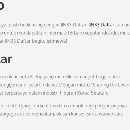
p
iya, pasti tidak asing dengan JIN33 Daftar.
JIN33 Daftar
Laman 
p untuk mendapatkan informasi terbaru seputar idol-idol mer
t JIN33 Daftar begitu istimewa!
tar
lompok pecinta K-Pop yang memiliki semangat tinggi untuk
penggemar di seluruh dunia. Dengan motto “Sharing the Love f
ber terpercaya dalam industri hiburan Korea Selatan.
kan konten yang berkualitas dan menarik bagi pengunjungnya.
api juga artikel mendalam, ulasan konser, serta wawancara