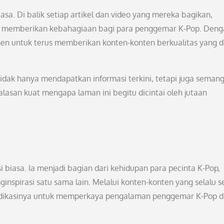
sa. Di balik setiap artikel dan video yang mereka bagikan,
an memberikan kebahagiaan bagi para penggemar K-Pop. Den
men untuk terus memberikan konten-konten berkualitas yang 
tidak hanya mendapatkan informasi terkini, tetapi juga seman
 alasan kuat mengapa laman ini begitu dicintai oleh jutaan
 biasa. Ia menjadi bagian dari kehidupan para pecinta K-Pop,
nspirasi satu sama lain. Melalui konten-konten yang selalu s
edikasinya untuk memperkaya pengalaman penggemar K-Pop d