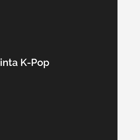
inta K-Pop