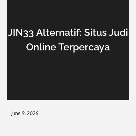
JIN33 Alternatif: Situs Judi
Online Terpercaya
Posted
June 9, 2026
on