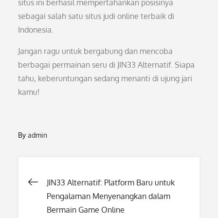
situs ini berhasil mempertahankan posisinya
sebagai salah satu situs judi online terbaik di
Indonesia.
Jangan ragu untuk bergabung dan mencoba
berbagai permainan seru di JIN33 Alternatif. Siapa
tahu, keberuntungan sedang menanti di ujung jari
kamu!
By
admin
Post
JIN33 Alternatif: Platform Baru untuk
Pengalaman Menyenangkan dalam
navigation
Bermain Game Online