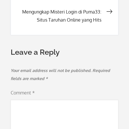
Mengungkap Misteri Login di Puma33:
Situs Taruhan Online yang Hits
Leave a Reply
Your email address will not be published.
Required
fields are marked
*
Comment
*