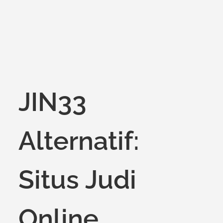
JIN33
Alternatif:
Situs Judi
Online