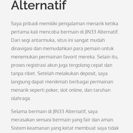
Alternatif
Saya pribadi memiliki pengalaman menarik ketika
pertama kali mencoba bermain di JIN33 Alternatif.
Dari segi antarmuka, situs ini sangat mudah
dinavigasi dan memudahkan para pemain untuk
menemukan permainan favorit mereka. Selain itu,
proses registrasi akun juga tergolong cepat dan
tanpa ribet. Setelah melakukan deposit, saya
langsung dapat menikmati berbagai permainan
menarik seperti poker, slot online, dan taruhan
olahraga.
Selama bermain di JIN33 Alternatif, saya
merasakan sensasi bermain yang fair dan aman.
Sistem keamanan yang ketat membuat saya tidak