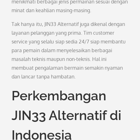
menikmati berbagai jenis permainan sesuai dengan
minat dan keahlian masing-masing.
Tak hanya itu, JIN33 Alternatif juga dikenal dengan
layanan pelanggan yang prima. Tim customer
service yang selalu siap sedia 24/7 siap membantu
para pemain dalam menyelesaikan berbagai
masalah teknis maupun non-teknis. Hal ini
membuat pengalaman bermain semakin nyaman
dan lancar tanpa hambatan.
Perkembangan
JIN33 Alternatif di
Indonesia