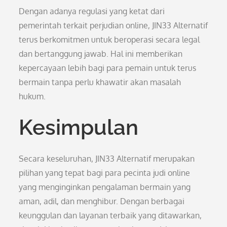
Dengan adanya regulasi yang ketat dari
pemerintah terkait perjudian online, JIN33 Alternatif
terus berkomitmen untuk beroperasi secara legal
dan bertanggung jawab. Hal ini memberikan
kepercayaan lebih bagi para pemain untuk terus
bermain tanpa perlu khawatir akan masalah
hukum.
Kesimpulan
Secara keseluruhan, JIN33 Alternatif merupakan
pilihan yang tepat bagi para pecinta judi online
yang menginginkan pengalaman bermain yang
aman, adil, dan menghibur. Dengan berbagai
keunggulan dan layanan terbaik yang ditawarkan,