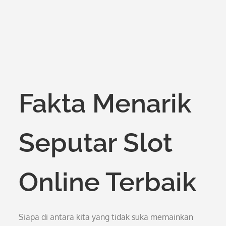
Fakta Menarik
Seputar Slot
Online Terbaik
Siapa di antara kita yang tidak suka memainkan