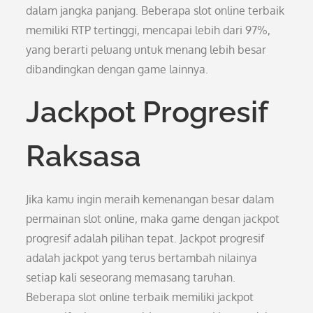
dalam jangka panjang. Beberapa slot online terbaik
memiliki RTP tertinggi, mencapai lebih dari 97%,
yang berarti peluang untuk menang lebih besar
dibandingkan dengan game lainnya.
Jackpot Progresif
Raksasa
Jika kamu ingin meraih kemenangan besar dalam
permainan slot online, maka game dengan jackpot
progresif adalah pilihan tepat. Jackpot progresif
adalah jackpot yang terus bertambah nilainya
setiap kali seseorang memasang taruhan.
Beberapa slot online terbaik memiliki jackpot