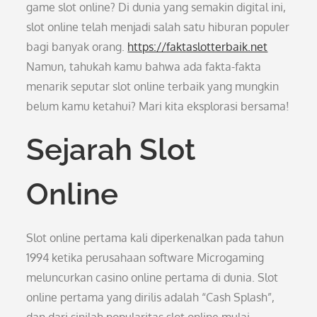
game slot online? Di dunia yang semakin digital ini,
slot online telah menjadi salah satu hiburan populer
bagi banyak orang.
https://faktaslotterbaik.net
Namun, tahukah kamu bahwa ada fakta-fakta
menarik seputar slot online terbaik yang mungkin
belum kamu ketahui? Mari kita eksplorasi bersama!
Sejarah Slot
Online
Slot online pertama kali diperkenalkan pada tahun
1994 ketika perusahaan software Microgaming
meluncurkan casino online pertama di dunia. Slot
online pertama yang dirilis adalah “Cash Splash”,