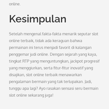
online.
Kesimpulan
Setelah mengenal fakta-fakta menarik seputar slot
online terbaik, tidak ada keraguan bahwa
permainan ini terus menjadi favorit di kalangan
penggemar judi online. Dengan sejarah yang kaya,
tingkat RTP yang menguntungkan, jackpot progresif
yang menggiurkan, serta fitur-fitur inovatif yang
disajikan, slot online terbaik menawarkan
pengalaman bermain yang tak terlupakan. Jadi,
tunggu apa lagi? Ayo rasakan sensasi seru bermain
slot online sekarang juga!