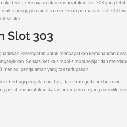
ka terus berinovasi dalam menciptakan slot 303 yang lebih
makin tinggi, pemain bisa menikmati permainan slot 303 favo
t seluler.
 Slot 303
nghadirkan kesempatan untuk mendapatkan kemenangan besar
ngasyikkan. Sensasi ketika simbol-simbol sejajar dan mendap
3 menjadi pengalaman yang tak terlupakan.
tuk berbagi pengalaman, tips, dan strategi dalam bermain.
ng pesat, menciptakan ikatan antar pemain yang memiliki mi