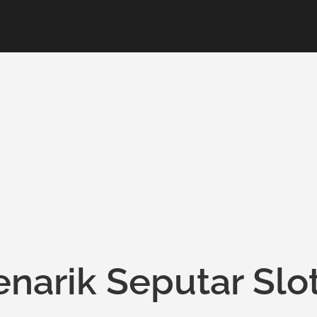
narik Seputar Slo