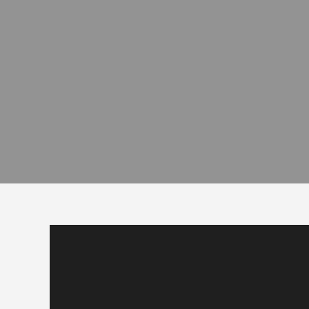
Skip
to
content