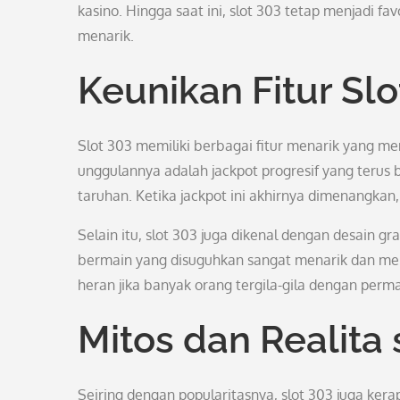
kasino. Hingga saat ini, slot 303 tetap menjadi 
menarik.
Keunikan Fitur Slo
Slot 303 memiliki berbagai fitur menarik yang me
unggulannya adalah jackpot progresif yang ter
taruhan. Ketika jackpot ini akhirnya dimenangkan
Selain itu, slot 303 juga dikenal dengan desain
bermain yang disuguhkan sangat menarik dan mem
heran jika banyak orang tergila-gila dengan permai
Mitos dan Realita 
Seiring dengan popularitasnya, slot 303 juga kera