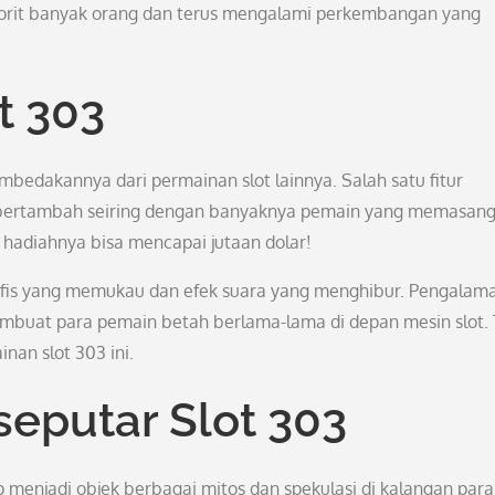
favorit banyak orang dan terus mengalami perkembangan yang
t 303
mbedakannya dari permainan slot lainnya. Salah satu fitur
us bertambah seiring dengan banyaknya pemain yang memasan
, hadiahnya bisa mencapai jutaan dolar!
 grafis yang memukau dan efek suara yang menghibur. Pengalam
buat para pemain betah berlama-lama di depan mesin slot. 
nan slot 303 ini.
seputar Slot 303
p menjadi objek berbagai mitos dan spekulasi di kalangan para