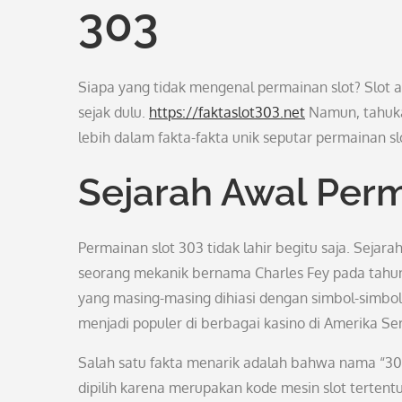
303
Siapa yang tidak mengenal permainan slot? Slot a
sejak dulu.
https://faktaslot303.net
Namun, tahukah
lebih dalam fakta-fakta unik seputar permainan slo
Sejarah Awal Perm
Permainan slot 303 tidak lahir begitu saja. Sejar
seorang mekanik bernama Charles Fey pada tahun
yang masing-masing dihiasi dengan simbol-simbol 
menjadi populer di berbagai kasino di Amerika Se
Salah satu fakta menarik adalah bahwa nama “303”
dipilih karena merupakan kode mesin slot terte