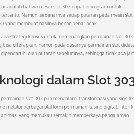
edar adalah bahwa mesin slot 303 dapat diprogram untuk
ertentu. Namun, sebenarnya setiap putaran pada mesin slot
) yang membuat hasilnya benar-benar acak.
h ada strategi khusus untuk memenangkan permainan slot 303.
ng bisa diterapkan, namun pada dasarnya permainan slot didas
 dipengaruhi oleh putaran sebelumnya, sehingga tidak ada ja
nologi dalam Slot 30
permainan slot 303 pun mengalami transformasi yang signifik
e melalui berbagai platform permainan kasino digital. Fitur-fi
 dan animasi yang memukau semakin memperkaya pengalaman