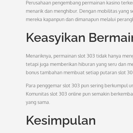
Perusahaan pengembang permainan kasino terkemu
menarik dan menghibur. Dengan mobilitas yang se
mereka kapanpun dan dimanapun melalui perangka
Keasyikan Bermain
Menariknya, permainan slot 303 tidak hanya me
tetapi juga memberikan hiburan yang seru dan me
bonus tambahan membuat setiap putaran slot 30
Para penggemar slot 303 pun sering berkumpul un
Komunitas slot 303 online pun semakin berkemba
yang sama.
Kesimpulan