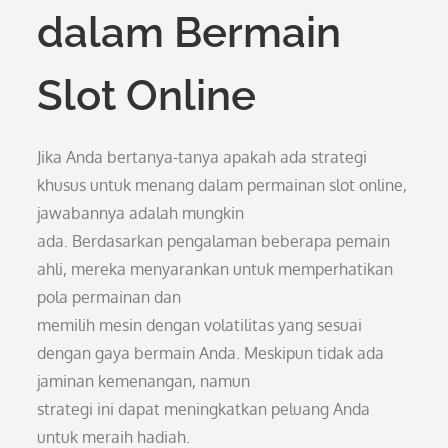
dalam Bermain
Slot Online
Jika Anda bertanya-tanya apakah ada strategi
khusus untuk menang dalam permainan slot online,
jawabannya adalah mungkin
ada. Berdasarkan pengalaman beberapa pemain
ahli, mereka menyarankan untuk memperhatikan
pola permainan dan
memilih mesin dengan volatilitas yang sesuai
dengan gaya bermain Anda. Meskipun tidak ada
jaminan kemenangan, namun
strategi ini dapat meningkatkan peluang Anda
untuk meraih hadiah.