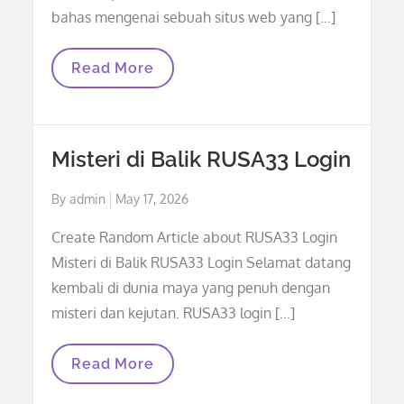
bahas mengenai sebuah situs web yang […]
Menyelami
Read More
Keindahan
Dan
Manfaat
Https://thisismetis.com
Misteri di Balik RUSA33 Login
Posted
By
admin
May 17, 2026
on
Create Random Article about RUSA33 Login
Misteri di Balik RUSA33 Login Selamat datang
kembali di dunia maya yang penuh dengan
misteri dan kejutan. RUSA33 login […]
Misteri
Read More
Di
Balik