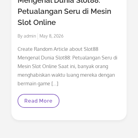
Mengenal Dunia Slot88:
Petualangan Seru di Mesin
Slot Online
Posted
By
admin
May 8, 2026
on
Create Random Article about Slot88
Mengenal Dunia Slot88: Petualangan Seru di
Mesin Slot Online Saat ini, banyak orang
menghabiskan waktu luang mereka dengan
bermain game […]
Mengenal
Read More
Dunia
Slot88:
Petualangan
Seru
Di
Mesin
Slot